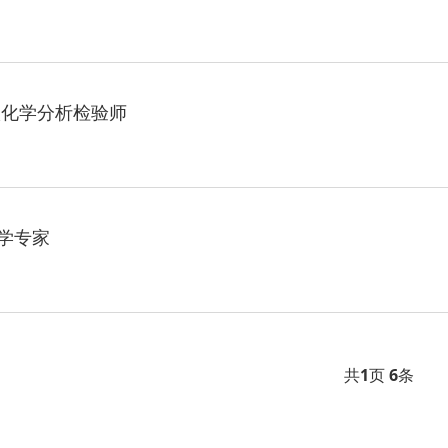
级化学分析检验师
学专家
共
1
页
6
条